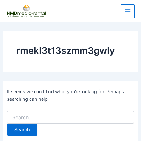
Search
Skip
Main
for:
to
Men
content
rmekl3t13szmm3gwly
It seems we can’t find what you’re looking for. Perhaps
searching can help.