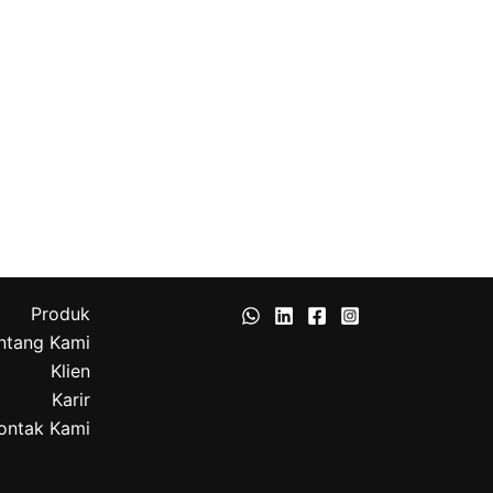
Produk
ntang Kami
Klien
Karir
ontak Kami