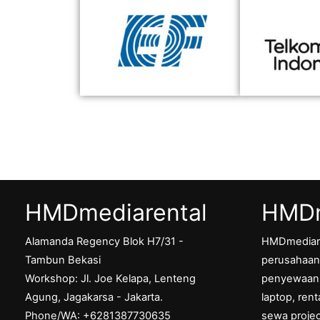
HMDmediarental
HMDm
Alamanda Regency Blok H7/31 -
HMDmediar
Tambun Bekasi
perusahaan 
Workshop: Jl. Joe Kelapa, Lenteng
penyewaan p
Agung, Jagakarsa - Jakarta.
laptop, ren
Phone/WA: +6281387730635
sewa projec