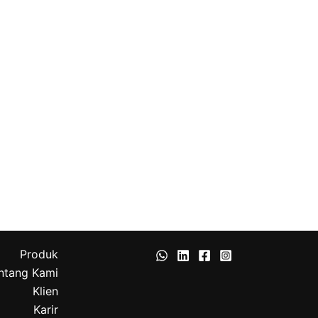
Produk
ntang Kami
Klien
Karir