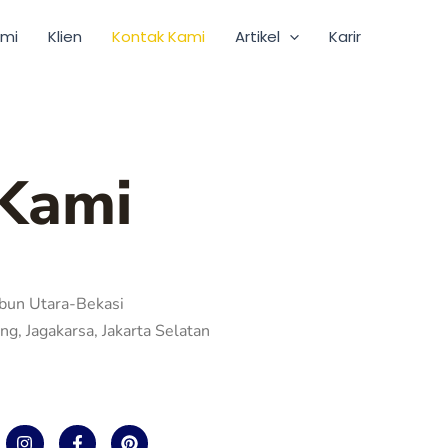
ami
Klien
Kontak Kami
Artikel
Karir
Kami
bun Utara-Bekasi
ng, Jagakarsa, Jakarta Selatan
I
F
P