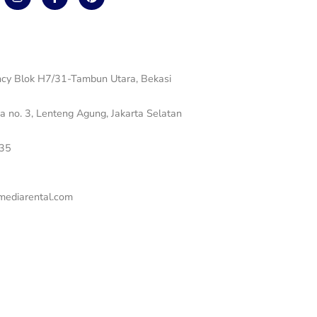
n
a
i
s
c
n
t
e
t
a
b
e
g
o
r
r
o
e
a
k
s
cy Blok H7/31-Tambun Utara, Bekasi
m
-
t
f
ga no. 3, Lenteng Agung, Jakarta Selatan
35
ediarental.com