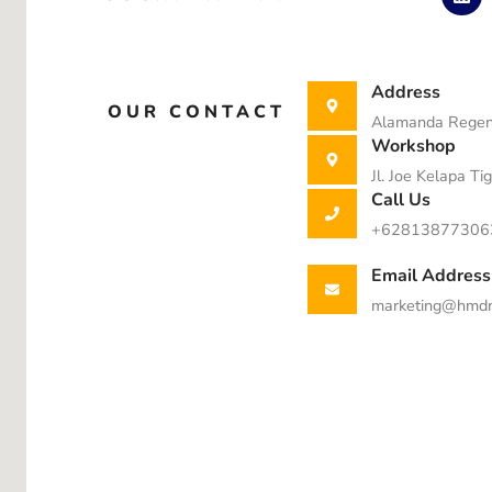
i
n
k
e
d
Address
i
OUR CONTACT
n
Alamanda Regen
Workshop
Jl. Joe Kelapa Ti
Call Us
+62813877306
Email Address
marketing@hmdm