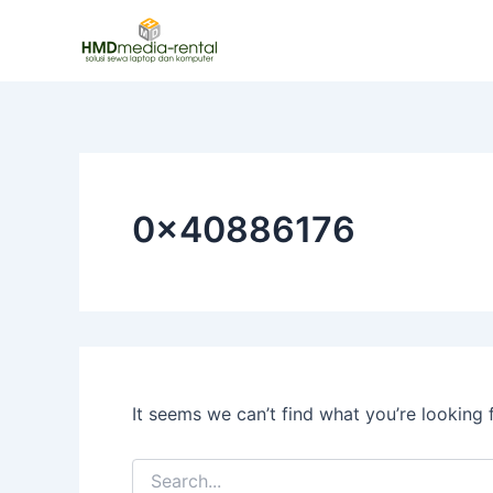
Search
Skip
for:
to
content
0x40886176
It seems we can’t find what you’re looking 