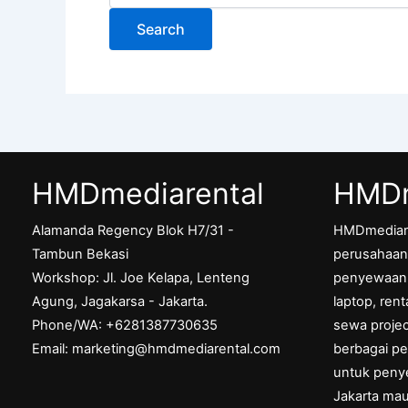
HMDmediarental
HMDm
Alamanda Regency Blok H7/31 -
HMDmediar
Tambun Bekasi
perusahaan 
Workshop: Jl. Joe Kelapa, Lenteng
penyewaan p
Agung, Jagakarsa - Jakarta.
laptop, ren
Phone/WA: +6281387730635
sewa projec
Email: marketing@hmdmediarental.com
berbagai pe
untuk peny
Jakarta ma