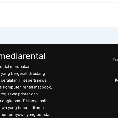
ediarental
Te
ental merupakan
yang bergerak di bidang
K
eralatan IT seperti sewa
tal komputer, rental macbook,
tor, sewa printer dan
rlengkapan IT lainnya baik
ewa yang berada di area
upun penyewa yang berada