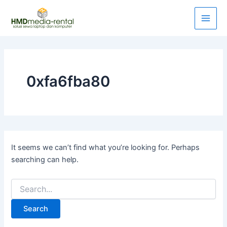
Search
Skip
Main
for:
to
Men
content
0xfa6fba80
It seems we can’t find what you’re looking for. Perhaps
searching can help.