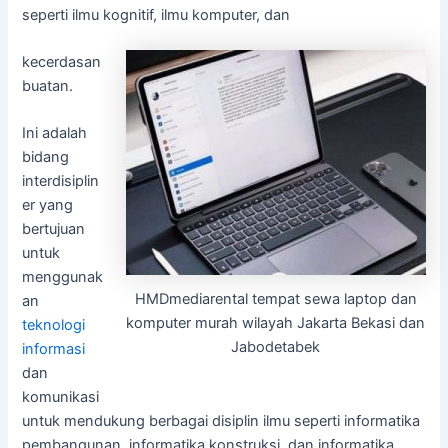
seperti ilmu kognitif, ilmu komputer, dan
kecerdasan
buatan.
Ini adalah
bidang
interdisiplin
er yang
bertujuan
untuk
menggunak
HMDmediarental tempat sewa laptop dan
an
komputer murah wilayah Jakarta Bekasi dan
teknologi
Jabodetabek
informasi
dan
komunikasi
untuk mendukung berbagai disiplin ilmu seperti informatika
pembangunan, informatika konstruksi, dan informatika