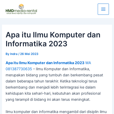
Skip
Post
Main
to
navigation
Men
content
Apa itu Ilmu Komputer dan
Informatika 2023
By
Indra
/
26 Mei 2023
Apa itu Ilmu Komputer dan Informatika 2023
WA
081387730635
– Ilmu Komputer dan Informatika,
merupakan bidang yang tumbuh dan berkembang pesat
dalam beberapa tahun terakhir. Ketika teknologi terus
berkembang dan menjadi lebih terintegrasi ke dalam
kehidupan kita sehari-hari, kebutuhan akan profesional
yang terampil di bidang ini akan terus meningkat.
Ilmu komputer dan informatika mengambil dari disiplin ilmu