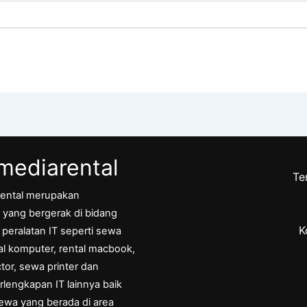
ediarental
Te
ental merupakan
yang bergerak di bidang
K
eralatan IT seperti sewa
tal komputer, rental macbook,
tor, sewa printer dan
rlengkapan IT lainnya baik
ewa yang berada di area