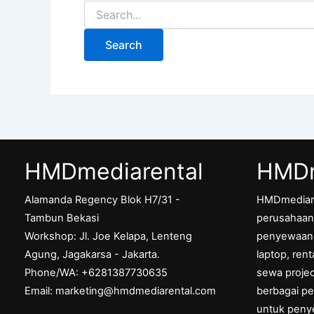
HMDmediarental
HMDm
Alamanda Regency Blok H7/31 -
HMDmediar
Tambun Bekasi
perusahaan 
Workshop: Jl. Joe Kelapa, Lenteng
penyewaan p
Agung, Jagakarsa - Jakarta.
laptop, ren
Phone/WA: +6281387730635
sewa projec
Email: marketing@hmdmediarental.com
berbagai pe
untuk peny