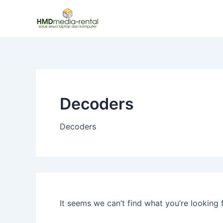
Search
Skip
for:
to
content
Decoders
Decoders
It seems we can’t find what you’re looking 